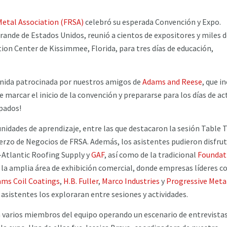
Metal Association (FRSA)
celebró su esperada Convención y Expo.
ande de Estados Unidos, reunió a cientos de expositores y miles 
ion Center de Kissimmee, Florida, para tres días de educación,
nida patrocinada por nuestros amigos de
Adams and Reese
, que i
 marcar el inicio de la convención y prepararse para los días de ac
upados!
idades de aprendizaje, entre las que destacaron la sesión Table 
erzo de Negocios de FRSA. Además, los asistentes pudieron disfrut
-Atlantic Roofing Supply y
GAF
, así como de la tradicional
Foundat
 la amplia área de exhibición comercial, donde empresas líderes 
ams Coil Coatings
,
H.B. Fuller
,
Marco Industries
y
Progressive Meta
 asistentes los exploraran entre sesiones y actividades.
varios miembros del equipo operando un escenario de entrevista