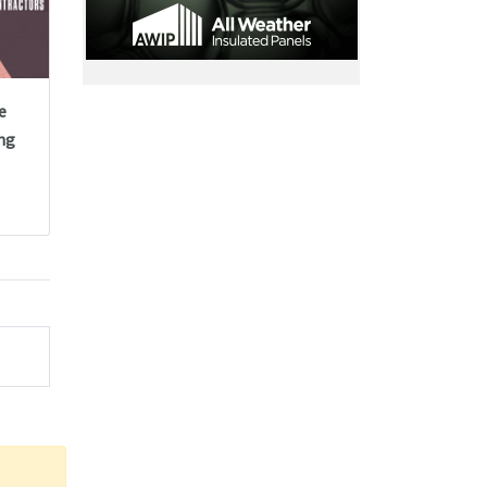
e
ing