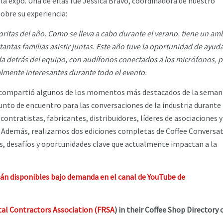
 la expo. Una de ellas fue Jessica Bravo, coordinadora de nuestro
obre su experiencia:
oritas del año. Como se lleva a cabo durante el verano, tiene un am
tantas familias asistir juntas. Este año tuve la oportunidad de ayuda
ada detrás del equipo, con audífonos conectados a los micrófonos, 
almente interesantes durante todo el evento.
n compartió algunos de los momentos más destacados de la semana
nto de encuentro para las conversaciones de la industria durante
ontratistas, fabricantes, distribuidores, líderes de asociaciones y
. Además, realizamos dos ediciones completas de Coffee Conversat
, desafíos y oportunidades clave que actualmente impactan a la
tán disponibles bajo demanda en el canal de YouTube de
al Contractors Association (FRSA
) in their Coffee Shop Directory o