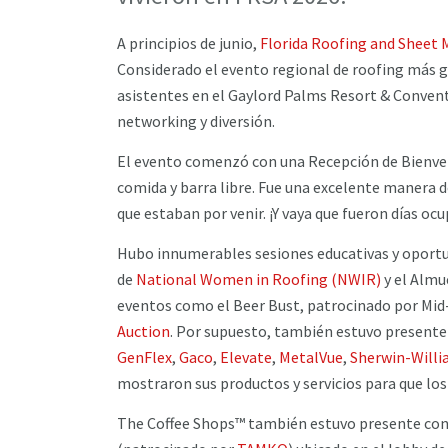
A principios de junio,
Florida Roofing and Sheet 
Considerado el evento regional de roofing más gr
asistentes en el Gaylord Palms Resort & Convent
networking y diversión.
El evento comenzó con una Recepción de Bienve
comida y barra libre. Fue una excelente manera de
que estaban por venir. ¡Y vaya que fueron días oc
Hubo innumerables sesiones educativas y oportun
de
National Women in Roofing (NWIR)
y el Almu
eventos como el Beer Bust, patrocinado por Mid
Auction
. Por supuesto, también estuvo presente
GenFlex
,
Gaco
,
Elevate
,
MetalVue
,
Sherwin-Willi
mostraron sus productos y servicios para que los
The Coffee Shops™ también estuvo presente con 