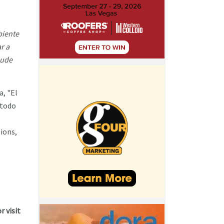
biente
r a
pude
, "El
 todo
ions,
r visit