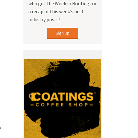
who get the Week in Roofing for
a recap of this week's best
industry posts!
Sign Up
e