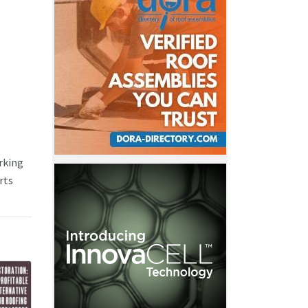
rking
rts