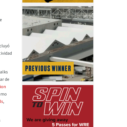
de
ncluyó
tividad
Talks
ar de
ion
como
ls
,
s