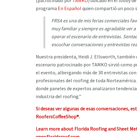
(patrocinado por
TAMKO
) ubicado en el lobby de
programa
En Español
quien compartió un poco s
FRSA es una de mis ferias comerciales fav
muy familiar y siempre es agradable ver a 
operar el escenario de entrevistas. Sent
escuchar conversaciones y entrevistas re
Nuestra presidenta, Heidi J. Ellsworth, tambié
escenario patrocinado por TAMKO sirvió como pu
el evento, albergando más de 30 entrevistas con c
profesionales del roofing de toda Norteamérica
donde paneles de expertos analizaron tendencias
industria del roofing."
Si deseas ver algunas de esas conversaciones, es
RoofersCoffeeShop®.
Learn more about Florida Roofing and Sheet Met
www.floridaroof.com
.