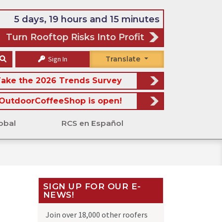
5 days, 19 hours and 15 minutes
Turn Rooftop Risks Into Profit
Sign In
Translate
ake the 2026 Trends Survey
OutdoorCoffeeShop is open!
obal
RCS en Español
SIGN UP FOR OUR E-
NEWS!
Join over 18,000 other roofers