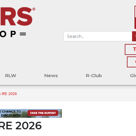
T
RLW
News
R-Club
Gl
s IRE 2026
IRE 2026