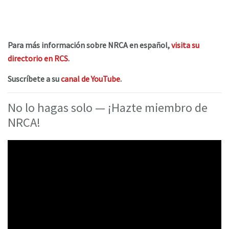
Para más información sobre NRCA en español,
visita su
directorio en RCS
.
Suscríbete a su
canal de YouTube
.
No lo hagas solo — ¡Hazte miembro de
NRCA!